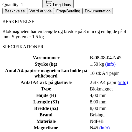
Quantity
Læg i kurv
Beskrivelse
Værd at vide
Fragt/Betaling
Dokumentation
BESKRIVELSE
Blokmagneten har en længde og bredde på 8 mm og en højde på 4
mm. Styrken er 1,5 kg.
SPECIFIKATIONER
Varenummer
B-08-08-04-N45
Styrke (kg)
1,50 kg
(info)
Antal A4-papirer magneten kan holde på
10 stk A4-papir
whiteboard
Antal A4-ark på glastavle
2 stk A4-papir
(info)
Type
Blokmagnet
Højde (H)
4,00 mm
Længde (S1)
8,00 mm
Bredde (S2)
8,00 mm
Brand
Brisingi
Materiale
NdFeB
Magnetisme
N45
(info)