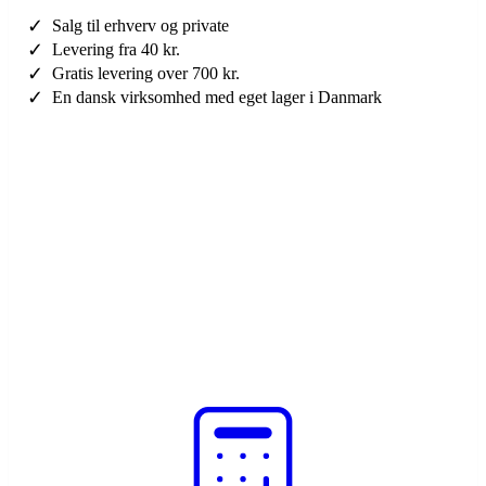
✓
Salg til erhverv og private
✓
Levering fra 40 kr.
✓
Gratis levering over 700 kr.
✓
En dansk virksomhed med eget lager i Danmark
Brug for hjælp?
Kontakt os her
Specialopgaver?
Indhent tilbud