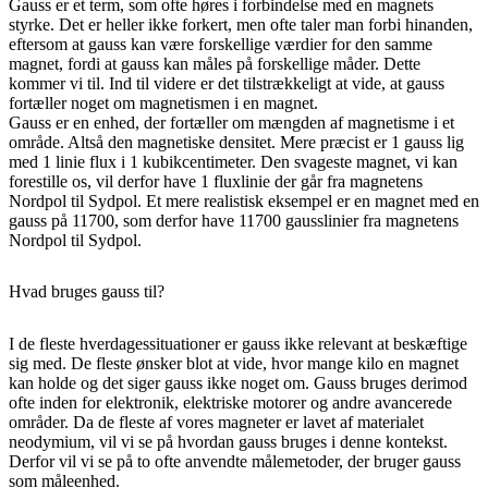
Gauss er et term, som ofte høres i forbindelse med en magnets
styrke. Det er heller ikke forkert, men ofte taler man forbi hinanden,
eftersom at gauss kan være forskellige værdier for den samme
magnet, fordi at gauss kan måles på forskellige måder. Dette
kommer vi til. Ind til videre er det tilstrækkeligt at vide, at gauss
fortæller noget om magnetismen i en magnet.
Gauss er en enhed, der fortæller om mængden af magnetisme i et
område. Altså den magnetiske densitet. Mere præcist er 1 gauss lig
med 1 linie flux i 1 kubikcentimeter. Den svageste magnet, vi kan
forestille os, vil derfor have 1 fluxlinie der går fra magnetens
Nordpol til Sydpol. Et mere realistisk eksempel er en magnet med en
gauss på 11700, som derfor have 11700 gausslinier fra magnetens
Nordpol til Sydpol.
Hvad bruges gauss til?​
I de fleste hverdagessituationer er gauss ikke relevant at beskæftige
sig med. De fleste ønsker blot at vide, hvor mange kilo en magnet
kan holde og det siger gauss ikke noget om. Gauss bruges derimod
ofte inden for elektronik, elektriske motorer og andre avancerede
områder. Da de fleste af vores magneter er lavet af materialet
neodymium, vil vi se på hvordan gauss bruges i denne kontekst.
Derfor vil vi se på to ofte anvendte målemetoder, der bruger gauss
som måleenhed.