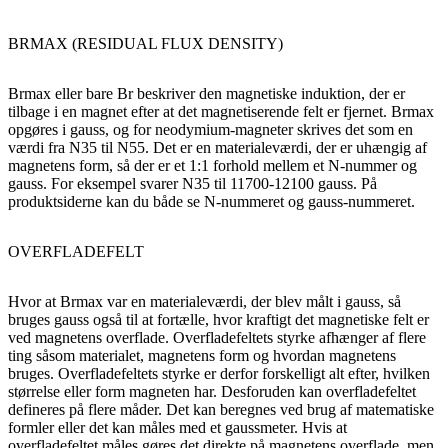
BRMAX (RESIDUAL FLUX DENSITY)​
Brmax eller bare Br beskriver den magnetiske induktion, der er
tilbage i en magnet efter at det magnetiserende felt er fjernet. Brmax
opgøres i gauss, og for neodymium-magneter skrives det som en
værdi fra N35 til N55. Det er en materialeværdi, der er uhængig af
magnetens form, så der er et 1:1 forhold mellem et N-nummer og
gauss. For eksempel svarer N35 til 11700-12100 gauss. På
produktsiderne kan du både se N-nummeret og gauss-nummeret.
OVERFLADEFELT
Hvor at Brmax var en materialeværdi, der blev målt i gauss, så
bruges gauss også til at fortælle, hvor kraftigt det magnetiske felt er
ved magnetens overflade. Overfladefeltets styrke afhænger af flere
ting såsom materialet, magnetens form og hvordan magnetens
bruges. Overfladefeltets styrke er derfor forskelligt alt efter, hvilken
størrelse eller form magneten har. Desforuden kan overfladefeltet
defineres på flere måder. Det kan beregnes ved brug af matematiske
formler eller det kan måles med et gaussmeter. Hvis at
overfladefeltet måles gøres det direkte på magnetens overflade, men