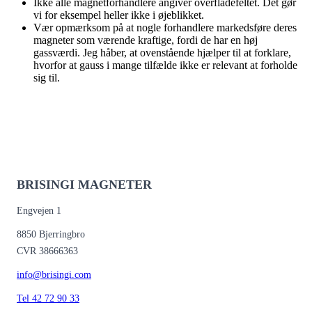
Ikke alle magnetforhandlere angiver overfladefeltet. Det gør
vi for eksempel heller ikke i øjeblikket.
Vær opmærksom på at nogle forhandlere markedsføre deres
magneter som værende kraftige, fordi de har en høj
gassværdi. Jeg håber, at ovenstående hjælper til at forklare,
hvorfor at gauss i mange tilfælde ikke er relevant at forholde
sig til.
BRISINGI MAGNETER
Engvejen 1
8850 Bjerringbro
CVR 38666363
info@brisingi.com
Tel 42 72 90 33