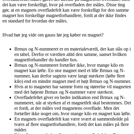
det kan være forskelligt, hvor på overfladen der måles. Disse ting
gør, at en magnets overfladefelt kan være forskelligt for den samme
magnet hos forskellige magnetforhandlere, fordi at der ikke findes
en standard for hvordan der måles.
Hvad bør jeg vide om gauss før jeg køber en magnet?​
Brmax og N-nummeret er en materialeværdi, der kan slås op i
en tabel. Derfor er værdien altid den samme, uanset hvilken
magnetforhandler du handler hos.
Brmax og N-nummeret fortæller ikke, hvor mange kilo en
magnet kan løfte. En stor magnet med et lille Brmax og N-
nummer, kan derfor sagtens være langt stærkere (løfte flere
kilo) end en mindre magnet med et højt Brmax og N-nummer.
Hvis at to magneter har samme form og størrelse vil magneten
med det højeste Brmax og N-nummer være stærkest.
Overfladefeltet giver en bedre indikation end Brmax og N-
nummeret, når at styrken af et magnetfelt skal bestemmes. Det
er fordi, at der måles ved magnetens overflade. Men det
fortæller ikke noget om, hvor mange kilo en magnet kan løfte.
En magnets overfladefelt kan være svært at sammenholde på
tværs af flere magnetforhandlere, fordi det kan måles på flere
måder.