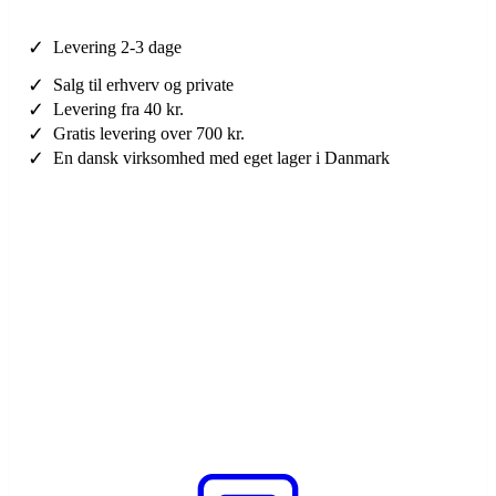
✓
Levering 2-3 dage
✓
Salg til erhverv og private
✓
Levering fra 40 kr.
✓
Gratis levering over 700 kr.
✓
En dansk virksomhed med eget lager i Danmark
Brug for hjælp?
Kontakt os her
Specialopgaver?
Indhent tilbud