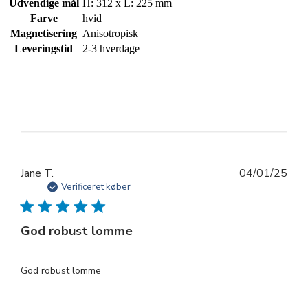
Udvendige mål
H: 312 x L: 225 mm
Farve
hvid
Magnetisering
Anisotropisk
Leveringstid
2-3 hverdage
Udg
Jane T.
04/01/25
Verificeret køber
God robust lomme
God robust lomme