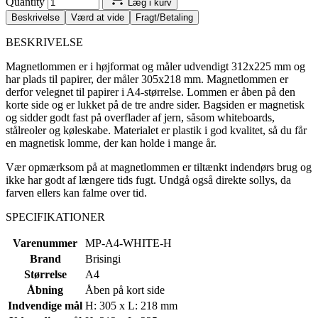
Quantity
Læg i kurv
Beskrivelse
Værd at vide
Fragt/Betaling
BESKRIVELSE
Magnetlommen er i højformat og måler udvendigt 312x225 mm og
har plads til papirer, der måler 305x218 mm. Magnetlommen er
derfor velegnet til papirer i A4-størrelse. Lommen er åben på den
korte side og er lukket på de tre andre sider. Bagsiden er magnetisk
og sidder godt fast på overflader af jern, såsom whiteboards,
stålreoler og køleskabe. Materialet er plastik i god kvalitet, så du får
en magnetisk lomme, der kan holde i mange år.
Vær opmærksom på at magnetlommen er tiltænkt indendørs brug og
ikke har godt af længere tids fugt. Undgå også direkte sollys, da
farven ellers kan falme over tid.
SPECIFIKATIONER
Varenummer
MP-A4-WHITE-H
Brand
Brisingi
Størrelse
A4
Åbning
Åben på kort side
Indvendige mål
H: 305 x L: 218 mm